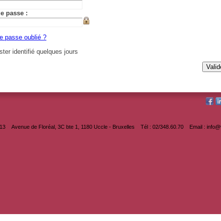
e passe :
e passe oublié ?
ter identifié quelques jours
013
Avenue de Floréal, 3C bte 1, 1180 Uccle - Bruxelles
Tél : 02/348.60.70
Email : info