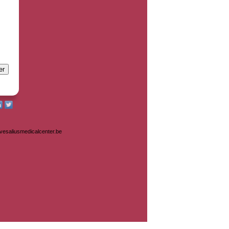
@vesaliusmedicalcenter.be