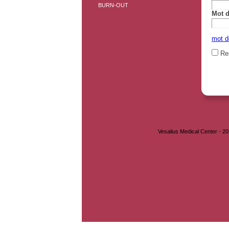
BURN-OUT
Mot d
mot d
Res
Vesalius Medical Center - 2