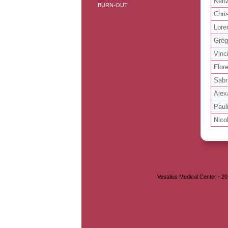
Ken
BURN-OUT
Chri
Lor
Gré
Vinc
Flor
Sabr
Alex
Paul
Nico
Vesalius Medical Center - 2