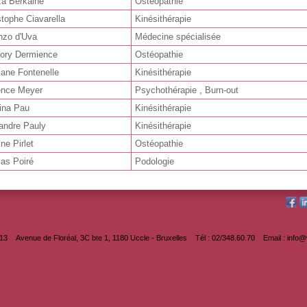
za
Berkaine
Ostéopathie
stophe
Ciavarella
Kinésithérapie
enzo
d'Uva
Médecine spécialisée
gory
Dermience
Ostéopathie
iane
Fontenelle
Kinésithérapie
ence
Meyer
Psychothérapie
,
Burn-out
ina
Pau
Kinésithérapie
andre
Pauly
Kinésithérapie
ine
Pirlet
Ostéopathie
las
Poiré
Podologie
013
Avenue de Floréal, 3C bte 1, 1180 Uccle - Bruxelles
Tél : 02/348.60.70
Email : info