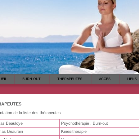
UEIL
BURN-OUT
THÉRAPEUTES
ACCÈS
LIENS
RAPEUTES
ntation de la liste des thérapeutes.
las
Beauloye
Psychothérapie
,
Burn-out
mas
Beaurain
Kinésithérapie