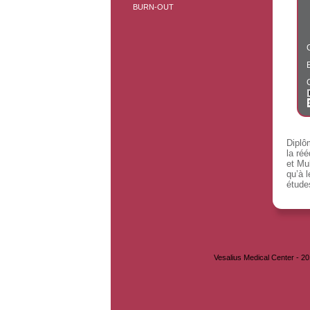
BURN-OUT
Diplô
la ré
et Mu
qu’à 
étude
Vesalius Medical Center - 2