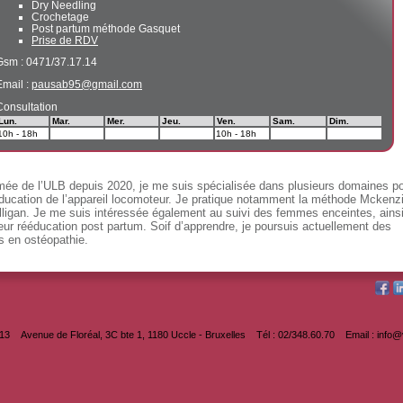
Dry Needling
Crochetage
Post partum méthode Gasquet
Prise de RDV
Gsm : 0471/37.17.14
Email :
pausab95@gmail.com
Consultation
Lun.
Mar.
Mer.
Jeu.
Ven.
Sam.
Dim.
10h - 18h
10h - 18h
mée de l’ULB depuis 2020, je me suis spécialisée dans plusieurs domaines p
éducation de l’appareil locomoteur. Je pratique notamment la méthode Mckenz
lligan. Je me suis intéressée également au suivi des femmes enceintes, ains
leur rééducation post partum. Soif d’apprendre, je poursuis actuellement des
s en ostéopathie.
013
Avenue de Floréal, 3C bte 1, 1180 Uccle - Bruxelles
Tél : 02/348.60.70
Email : info