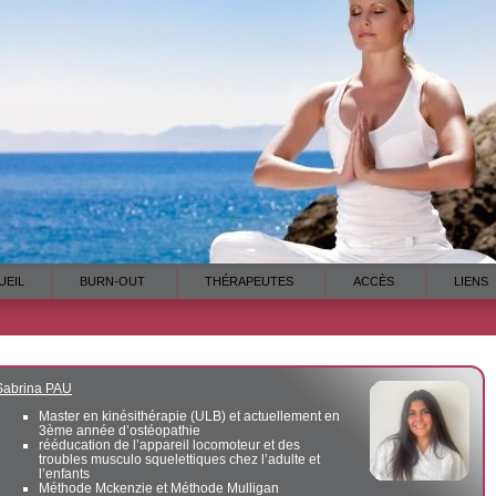
UEIL
BURN-OUT
THÉRAPEUTES
ACCÈS
LIENS
Sabrina
PAU
Master en kinésithérapie (ULB) et actuellement en
3ème année d’ostéopathie
rééducation de l’appareil locomoteur et des
troubles musculo squelettiques chez l’adulte et
l’enfants
Méthode Mckenzie et Méthode Mulligan