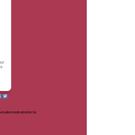
our
ie
i
@vesaliusmedicalcenter.be